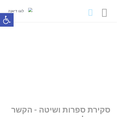
מאמרים ועבודות לרכישה
פתח סרגל
סקירת ספרות ושיטה - הקשר