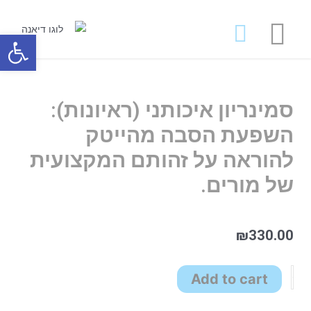
מאמרים ועבודות לרכישה
פתח סרגל
סמינריון איכותני (ראיונות):
השפעת הסבה מהייטק
להוראה על זהותם המקצועית
של מורים.
₪
330.00
Add to cart