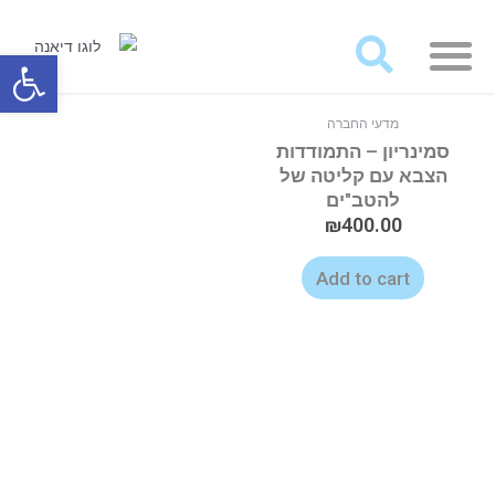
מאמרים ועבודות לרכישה
פתח סרגל
מדעי החברה
סמינריון – התמודדות
הצבא עם קליטה של
להטב"ים
₪
400.00
Add to cart