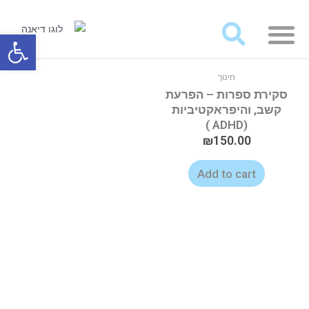
מאמרים ועבודות לרכישה
פתח סרגל
חינוך
סקירת ספרות – הפרעת
קשב, והיפראקטיביות
(ADHD )
₪
150.00
Add to cart