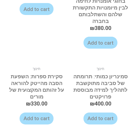
בחוגי אומנויות לחימה
לבין מיומנויות התקשורת
Add to cart
שלהם והשתלבותם
בחברה
₪
380.00
Add to cart
חינוך
חינוך
סמינריון כמותי: תרומתה
סקירת ספרות: השפעת
של סביבה מתוקשבת
הסבה מהייטק להוראה
לתהליך למידה מבוססת
על זהותם המקצועית של
פרויקטים
מורים
₪
330.00
₪
400.00
Add to cart
Add to cart