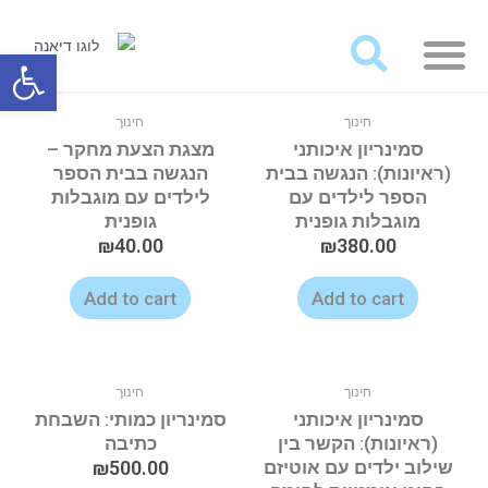
מאמרים ועבודות לרכישה
פתח סרגל
חינוך
חינוך
סמינריון איכותני
מצגת הצעת מחקר –
(ראיונות): הנגשה בבית
הנגשה בבית הספר
הספר לילדים עם
לילדים עם מוגבלות
מוגבלות גופנית
גופנית
₪
40.00
₪
380.00
Add to cart
Add to cart
חינוך
חינוך
סמינריון איכותני
סמינריון כמותי: השבחת
(ראיונות): הקשר בין
כתיבה
שילוב ילדים עם אוטיזם
500.00
₪