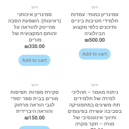
חינוך
חינוך
סמינריון כמותי: עמדות
סמינריון איכותני
תלמידי חטיבות ביניים
(ראיונות): השפעת הסבה
ותיכונים כלפי מקצוע
מהייטק להוראה על
הביולוגיה
זהותם המקצועית של
500.00
₪
מורים.
₪
330.00
Add to cart
Add to cart
חינוך
חינוך
ניתוח מאמר – תהליכי
סקירת ספרות: תפיסות
למידה של תלמידים
מורים בבית ספר יסודי
תת-משיגים במתמטיקה
לגבי הוראה מרחוק
בסביבה עשירה בפיגומים
והוראה היברידית
ותיווך אינטנסיבי של
150.00
₪
מורה – חקר מקרה