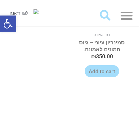
מאמרים ועבודות לרכישה
פתח סרגל
דת ואמונה
סמינריון עיוני – גיוס
המונים לאמונה.
₪
350.00
Add to cart