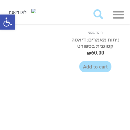
מאמרים ועבודות לרכישה
פתח סרגל
חינוך גופני
ניתוח מאמרים: דיאטה
קטוגנית בספורט
₪
60.00
Add to cart