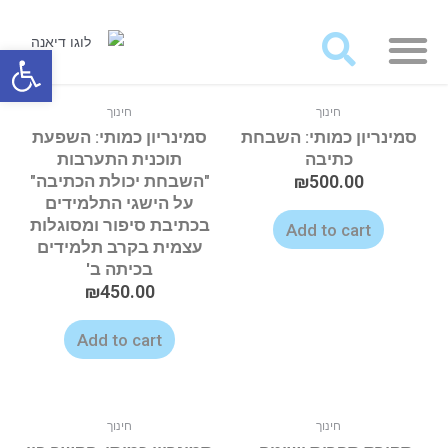
מאמרים ועבודות לרכישה
פתח סרגל
חינוך
חינוך
סמינריון כמותי: השבחת
סמינריון כמותי: השפעת
כתיבה
תוכנית התערבות
500.00
₪
"השבחת יכולת הכתיבה"
על הישגי התלמידים
בכתיבת סיפור ומסוגלות
Add to cart
עצמית בקרב תלמידים
בכיתה ב'
₪
450.00
Add to cart
חינוך
חינוך